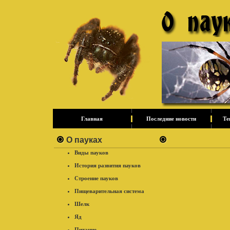
Главная
Последние новости
Те
О пауках
Виды пауков
История развития пауков
Строение пауков
Пищеварительная система
Шелк
Яд
Питание