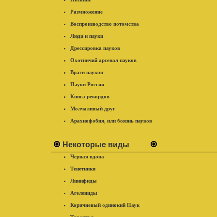
Размножение
Воспроизводство потомства
Люди и пауки
Дрессировка пауков
Охотничий арсенал пауков
Враги пауков
Пауки России
Книга рекордов
Молчаливый друг
Арахнофобия, или боязнь пауков
Некоторые виды
Черная вдова
Тенетники
Линифиды
Агелениды
Коричневый одинокий Паук