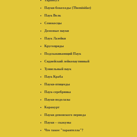
Тарантул
Пауки-бокоходы (Thomisidae)
Паук Волк
Сенокосцы
Домовые пауки
Паук Лазейки
Кругопряды
Подскакивающий Паук
Сиднейский лейкопаутинный
Туннельный паук
Паук Краба
Пауки-птицееды
Паук-серебрянка
Пауки-водолазы
Каракурт
Пауки девонского периода
Пауки – скакуны
Что такое "тарантелла"?