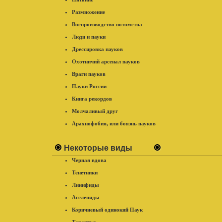
Размножение
Воспроизводство потомства
Люди и пауки
Дрессировка пауков
Охотничий арсенал пауков
Враги пауков
Пауки России
Книга рекордов
Молчаливый друг
Арахнофобия, или боязнь пауков
Некоторые виды
Черная вдова
Тенетники
Линифиды
Агелениды
Коричневый одинокий Паук