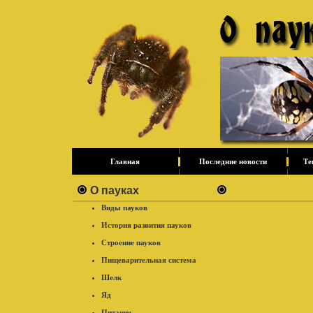
Главная
Последние новости
Те
О пауках
Виды пауков
История развития пауков
Строение пауков
Пищеварительная система
Шелк
Яд
Питание