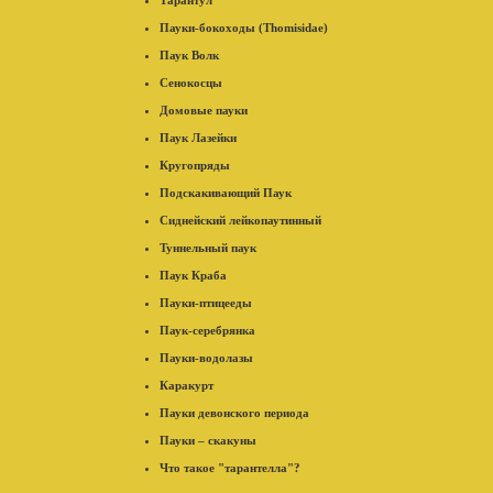
Тарантул
Пауки-бокоходы (Thomisidae)
Паук Волк
Сенокосцы
Домовые пауки
Паук Лазейки
Кругопряды
Подскакивающий Паук
Сиднейский лейкопаутинный
Туннельный паук
Паук Краба
Пауки-птицееды
Паук-серебрянка
Пауки-водолазы
Каракурт
Пауки девонского периода
Пауки – скакуны
Что такое "тарантелла"?