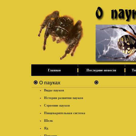
Главная
Последние новости
Те
О пауках
Виды пауков
История развития пауков
Строение пауков
Пищеварительная система
Шелк
Яд
Питание