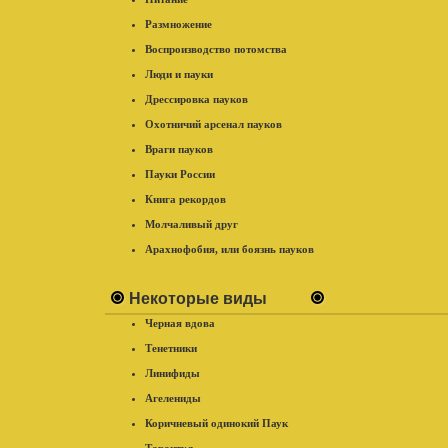
Размножение
Воспроизводство потомства
Люди и пауки
Дрессировка пауков
Охотничий арсенал пауков
Враги пауков
Пауки России
Книга рекордов
Молчаливый друг
Арахнофобия, или боязнь пауков
Некоторые виды
Черная вдова
Тенетники
Линифиды
Агелениды
Коричневый одинокий Паук