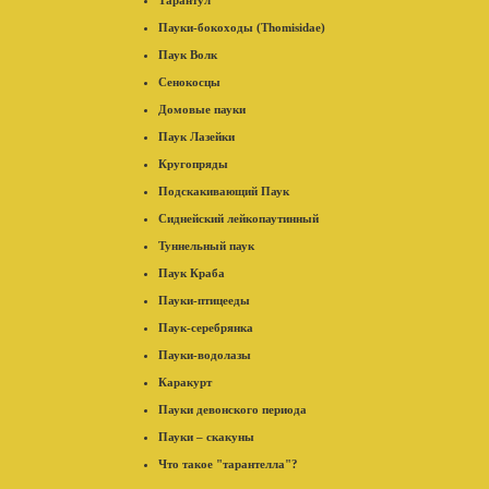
Тарантул
Пауки-бокоходы (Thomisidae)
Паук Волк
Сенокосцы
Домовые пауки
Паук Лазейки
Кругопряды
Подскакивающий Паук
Сиднейский лейкопаутинный
Туннельный паук
Паук Краба
Пауки-птицееды
Паук-серебрянка
Пауки-водолазы
Каракурт
Пауки девонского периода
Пауки – скакуны
Что такое "тарантелла"?