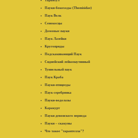
Тарантул
Пауки-бокоходы (Thomisidae)
Паук Волк
Сенокосцы
Домовые пауки
Паук Лазейки
Кругопряды
Подскакивающий Паук
Сиднейский лейкопаутинный
Туннельный паук
Паук Краба
Пауки-птицееды
Паук-серебрянка
Пауки-водолазы
Каракурт
Пауки девонского периода
Пауки – скакуны
Что такое "тарантелла"?