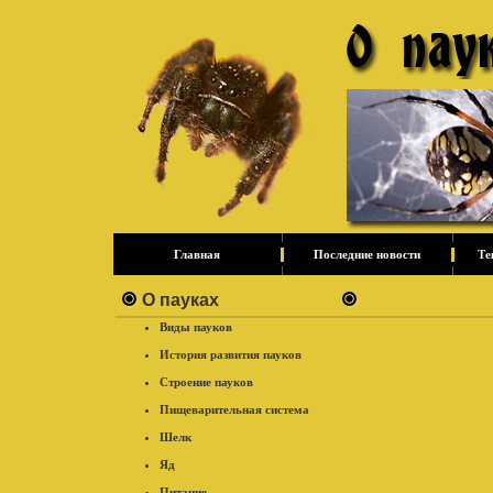
Главная
Последние новости
Те
О пауках
Виды пауков
История развития пауков
Строение пауков
Пищеварительная система
Шелк
Яд
Питание