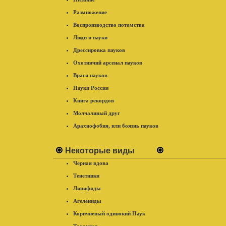
Размножение
Воспроизводство потомства
Люди и пауки
Дрессировка пауков
Охотничий арсенал пауков
Враги пауков
Пауки России
Книга рекордов
Молчаливый друг
Арахнофобия, или боязнь пауков
Некоторые виды
Черная вдова
Тенетники
Линифиды
Агелениды
Коричневый одинокий Паук